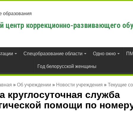
е образования
й центр коррекционно-развивающего обу
ьтации
Спецобразование области
Одно окно
ПМ
Год белорусской женщины
авная
»
Об учреждении
»
Новости учреждения
»
Текущие с
а круглосуточная служба
гической помощи по номер