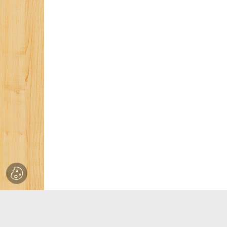
©
2026 BOCKROiR.BY
Наш адрес: 224020, г. Брест, ул. Я.Купалы 20/1.
Телефон/факс приемной: 8 (0162) 29-15-09